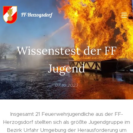
FF-Herzogsdorf
Wissenstest der FF
Jugend
07.10.2023
Insgesamt 21 Feuerwehrjugendliche aus der FF-
Herzogsdorf stellten sich als größte Jugendgruppe im
Bezirk Urfahr Umgebung der Herausforderung um