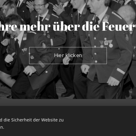
hre mehr üb
er die Feue
Hier klicken
8 Freiwillige Feuerwehr Herzogsdorf, Hauptstraße 23, 4175 Herzog
 die Sicherheit der Website zu
ogsdorf@gmx.at
|
instagram.com/ff_herzogsdorf
| Alle Rechte vor
n.
Unterstützt von
Webnode
Cookies