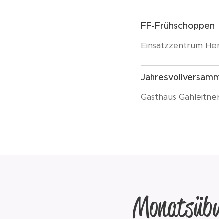
FF-Frühschoppen
Einsatzzentrum He
Jahresvollversam
Gasthaus Gahleitne
Monatsübu