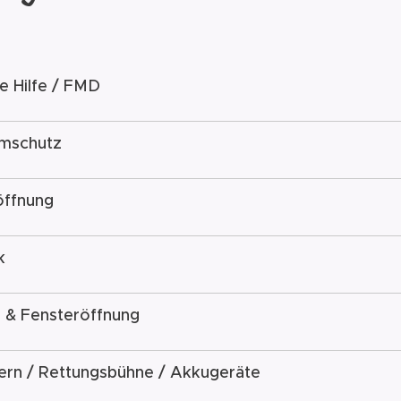
e Hilfe / FMD
mschutz
öffnung
k
 & Fensteröffnung
ern / Rettungsbühne / Akkugeräte