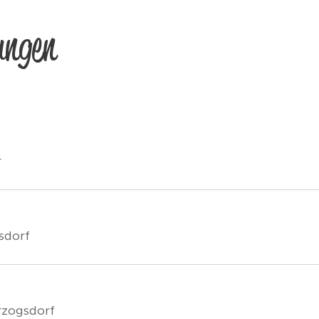
ungen
r
sdorf
rzogsdorf