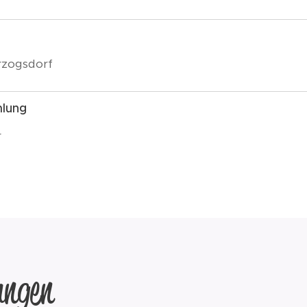
rzogsdorf
mlung
r
ngen