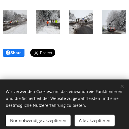
Share
© 2018 Freiwillige Feuerwehr Herzogsdorf, Hauptstraße 23,
Wir verwenden Cookies, um das einwandfreie Funktionieren
und die Sicherheit der Website zu gewährleisten und eine
4175 Herzogsdorf.
bestmögliche Nutzererfahrung zu bieten.
ff-herzogsdorf@gmx.at
|
instagram.com/ff_herzogsdorf
| Alle
Rechte vorbehalten.
Nur notwendige akzeptieren
Alle akzeptieren
Unterstützt von
Webnode
Cookies