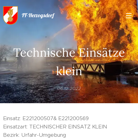
FF-Herzogsdorf
Technische Einsätze
klein
06.12.2022
Einsatz: E221200507& E221200569
Einsatzart: TECHNISCHER EINSATZ KLEIN
Bezirk: Urfahr-Umgebung