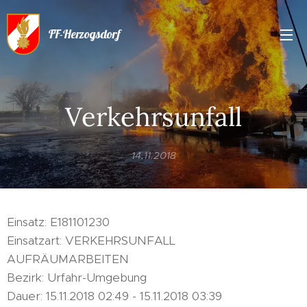
FF-Herzogsdorf
Verkehrsunfall
14.11.2018
Einsatz: E181101230
Einsatzart: VERKEHRSUNFALL
AUFRÄUMARBEITEN
Bezirk: Urfahr-Umgebung
Dauer: 15.11.2018 02:49 - 15.11.2018 03:39