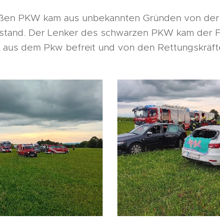
eißen PKW kam aus unbekannten Gründen von der 
lstand. Der Lenker des schwarzen PKW kam der Fra
 aus dem Pkw befreit und von den Rettungskräften