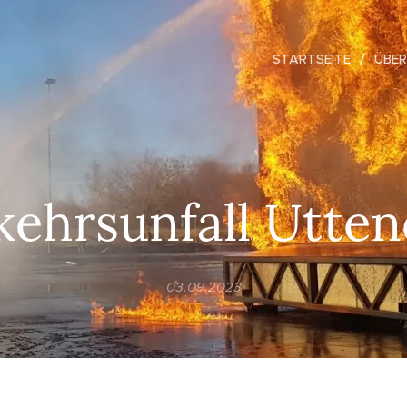
STARTSEITE
ÜBER
kehrsunfall Utten
03.09.2023