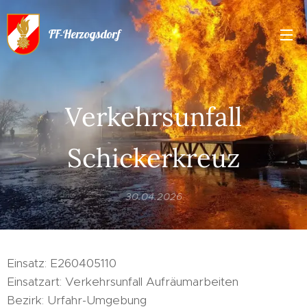
FF-Herzogsdorf
Verkehrsunfall
Schickerkreuz
30.04.2026
Einsatz: E260405110
Einsatzart: Verkehrsunfall Aufräumarbeiten
Bezirk: Urfahr-Umgebung