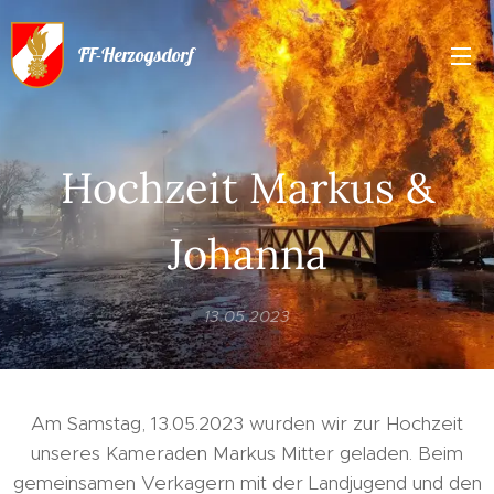
FF-Herzogsdorf
Hochzeit Markus &
Johanna
13.05.2023
Am Samstag, 13.05.2023 wurden wir zur Hochzeit
unseres Kameraden Markus Mitter geladen. Beim
gemeinsamen Verkagern mit der Landjugend und den