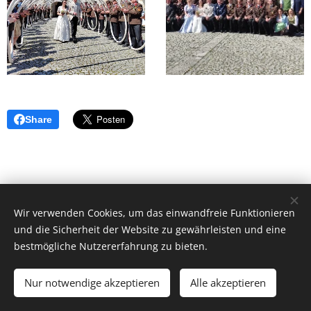
Share
© 2018 Freiwillige Feuerwehr Herzogsdorf, Hauptstraße 23,
Wir verwenden Cookies, um das einwandfreie Funktionieren
und die Sicherheit der Website zu gewährleisten und eine
4175 Herzogsdorf.
bestmögliche Nutzererfahrung zu bieten.
ff-herzogsdorf@gmx.at
|
instagram.com/ff_herzogsdorf
| Alle
Rechte vorbehalten.
Nur notwendige akzeptieren
Alle akzeptieren
Unterstützt von
Webnode
Cookies