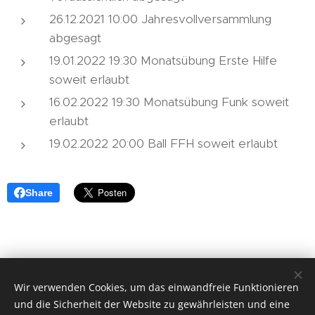
26.12.2021 10:00 Jahresvollversammlung
abgesagt
19.01.2022 19:30 Monatsübung Erste Hilfe
soweit erlaubt
16.02.2022 19:30 Monatsübung Funk soweit
erlaubt
19.02.2022 20:00 Ball FFH soweit erlaubt
Share
© 2018 Freiwillige Feuerwehr Herzogsdorf, Hauptstraße 23,
Wir verwenden Cookies, um das einwandfreie Funktionieren
und die Sicherheit der Website zu gewährleisten und eine
4175 Herzogsdorf.