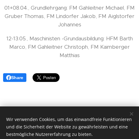
01+08.04., Grundlehrgang: FM Gahleitner Michael, FM
Gruber Thomas, FM Lindorfer Jakob, FM Aiglstorfer
Johannes
12-13.05., Maschinisten -Grundausbildung: HFM Barth
Marco, FM Gahleitner Christoph, FM Kaimberger
Matthias
Share
© 2018 Freiwillige Feuerwehr Herzogsdorf, Hauptstraße 23,
Wir verwenden Cookies, um das einwandfreie Funktionieren
und die Sicherheit der Website zu gewährleisten und eine
4175 Herzogsdorf.
bestmögliche Nutzererfahrung zu bieten.
ff-herzogsdorf@gmx.at
|
instagram.com/ff_herzogsdorf
| Alle