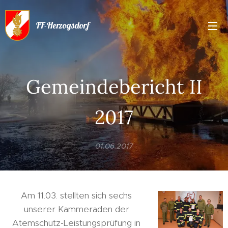
FF-Herzogsdorf
Gemeindebericht II
2017
01.06.2017
Am 11.03. stellten sich sechs
unserer Kammeraden der
Atemschutz-Leistungsprüfung in