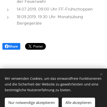
der Feuerwehr
14.07.2019, 09:00 Uhr FF-Frühschoppen
18.09.2019, 19:30 Uhr: Monatsübung
Bergegeräte
Share
© 2018 Freiwillige Feuerwehr Herzogsdorf, Hauptstraße 23,
Wir verwenden Cookies, um das einwandfreie Funktionieren
und die Sicherheit der Website zu gewährleisten und eine
4175 Herzogsdorf.
bestmögliche Nutzererfahrung zu bieten.
ff-herzogsdorf@gmx.at
|
instagram.com/ff_herzogsdorf
| Alle
Rechte vorbehalten.
Nur notwendige akzeptieren
Alle akzeptieren
Unterstützt von
Webnode
Cookies