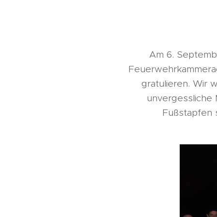
Am 6. Septembe
Feuerwehrkammerad
gratulieren. Wir
unvergessliche 
Fußstapfen s