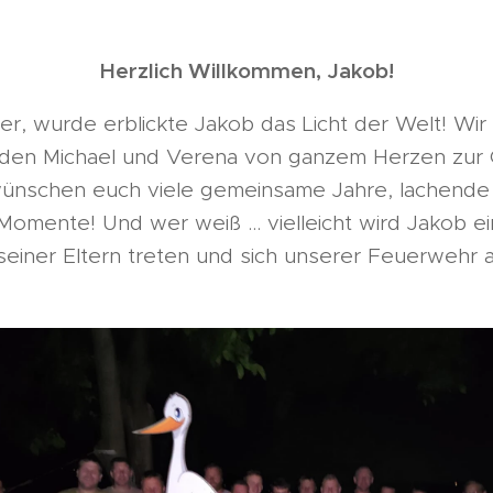
Herzlich Willkommen, Jakob!
r, wurde erblickte Jakob das Licht der Welt! Wir
en Michael und Verena von ganzem Herzen zur G
 wünschen euch viele gemeinsame Jahre, lachend
Momente! Und wer weiß ... vielleicht wird Jakob ei
einer Eltern treten und sich unserer Feuerwehr a