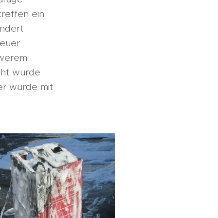
reffen ein
indert
Feuer
hwerem
cht wurde
er wurde mit