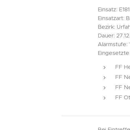
Einsatz: E1
Einsatzar
Bezirk: Urf
Dauer: 27.12.
Alarmstufe: 
Eingesetzte
FF He
FF Ne
FF Ne
FF Ot
Bei Eintref