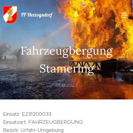
FF-Herzogsdorf
Fahrzeugbergung
Stamering
01.12.2023
Einsatz: E231200033
Einsatzart: FAHRZEUGBERGUNG
Bezirk: Urfahr-Umgebung