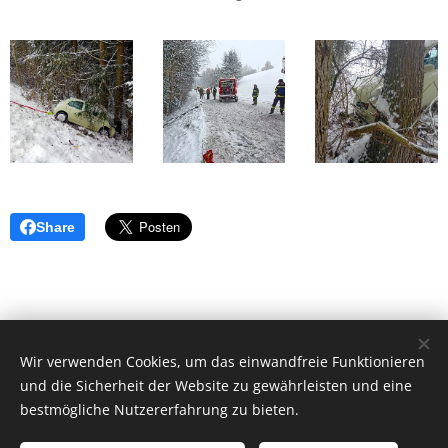
Share
© 2018 Freiwillige Feuerwehr Herzogsdorf, Hauptstraße 23,
Wir verwenden Cookies, um das einwandfreie Funktionieren
und die Sicherheit der Website zu gewährleisten und eine
4175 Herzogsdorf.
bestmögliche Nutzererfahrung zu bieten.
ff-herzogsdorf@gmx.at
|
instagram.com/ff_herzogsdorf
| Alle
Rechte vorbehalten.