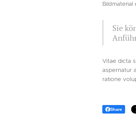
Bildmaterial
Sie kö
Anführ
Vitae dicta 
aspernatur a
ratione vol
Share