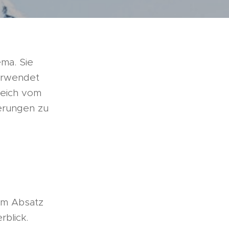
ema. Sie
verwendet
reich vom
erungen zu
em Absatz
blick.