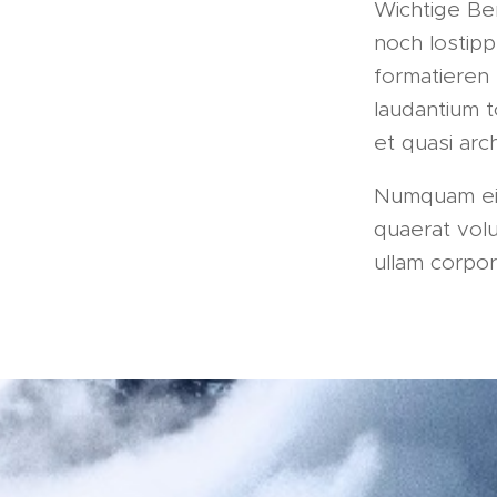
Wichtige Be
noch lostipp
formatieren
laudantium t
et quasi arc
Numquam eiu
quaerat vol
ullam corpori