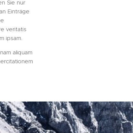
en Sie nur
an Einträge
ue
 veritatis
im ipsam.
gnam aliquam
ercitationem