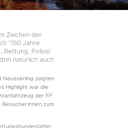
im Zeichen der
ich "150 Jahre
Rettung, Polizei
drin natürlich auch
 Neusserling zeigten
s Highlight war die
 Kranfahrzeug der FF
e Besucher:innen zum
ettungshundestaffel