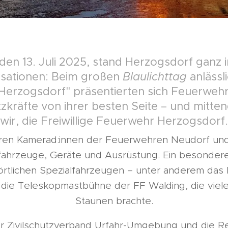
en 13. Juli 2025, stand Herzogsdorf ganz 
isationen: Beim großen
Blaulichttag
anlässl
erzogsdorf" präsentierten sich Feuerwehr, 
zkräfte von ihrer besten Seite – und mitten
wir, die Freiwillige Feuerwehr Herzogsdorf.
en Kamerad:innen der Feuerwehren Neudorf und
fahrzeuge, Geräte und Ausrüstung. Ein besondere
rtlichen Spezialfahrzeugen – unter anderem das
die Teleskopmastbühne der FF Walding, die viel
Staunen brachte.
der Zivilschutzverband Urfahr-Umgebung und die R