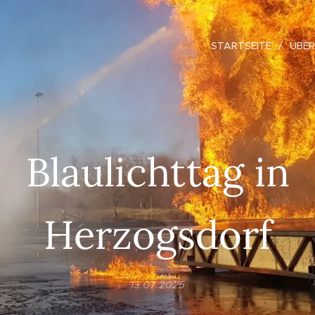
STARTSEITE
ÜBER
Blaulichttag in
Herzogsdorf
13.07.2025