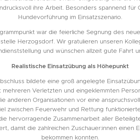
ndrucksvoll ihre Arbeit. Besonders spannend für G
Hundevorführung im Einsatzszenario.
grammpunkt war die feierliche Segnung des neu
stelle Herzogsdorf. Wir gratulieren unseren Koll
Indienststellung und wünschen allzeit gute Fahrt u
Realistische Einsatzübung als Höhepunkt
chluss bildete eine groß angelegte Einsatzübung
it mehreren Verletzten und eingeklemmten Person
ie anderen Organisationen vor eine anspruchsvol
l zwischen Feuerwehr und Rettung funktionierte 
 die hervorragende Zusammenarbeit aller Beteilig
rt, damit die zahlreichen Zuschauer:innen einen Ei
bekommen konnten.