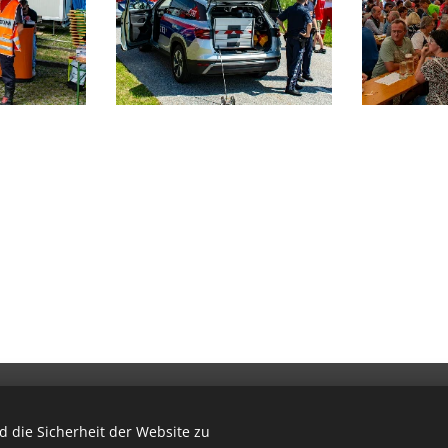
8 Freiwillige Feuerwehr Herzogsdorf, Hauptstraße 23, 4175 Herzog
 die Sicherheit der Website zu
ogsdorf@gmx.at
|
instagram.com/ff_herzogsdorf
| Alle Rechte vor