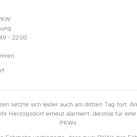
 PKW
bung
49 - 22:00
ehren
rf
tzen setzte sich leider auch am dritten Tag fort.
ehr Herzogsdorf erneut alarmiert, diesmal für ei
PKWs.