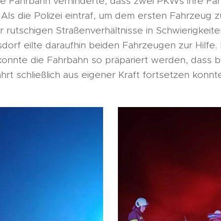
te Fahrbahn verhinderte, dass zwei PKWs ihre Fa
Als die Polizei eintraf, um dem ersten Fahrzeug z
 rutschigen Straßenverhältnisse in Schwierigkeiten
rf eilte daraufhin beiden Fahrzeugen zur Hilfe.
 konnte die Fahrbahn so präpariert werden, dass 
hrt schließlich aus eigener Kraft fortsetzen konnt