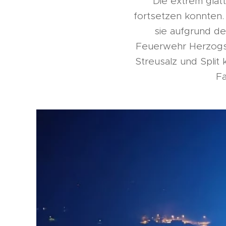
Die extrem glat
fortsetzen konnten. 
sie aufgrund der
Feuerwehr Herzogsdo
Streusalz und Split
Fa