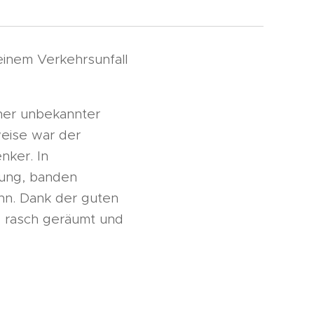
inem Verkehrsunfall
sher unbekannter
eise war der
nker. In
lung, banden
ahn. Dank der guten
le rasch geräumt und