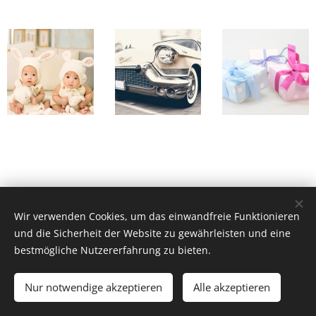
© 2018 Freiwillige Feuerwehr Herzogsdorf, Hauptstraße 23,
Wir verwenden Cookies, um das einwandfreie Funktionieren
und die Sicherheit der Website zu gewährleisten und eine
4175 Herzogsdorf.
bestmögliche Nutzererfahrung zu bieten.
ff-herzogsdorf@gmx.at
|
instagram.com/ff_herzogsdorf
| Alle
Rechte vorbehalten.
Nur notwendige akzeptieren
Alle akzeptieren
Unterstützt von
Webnode
Cookies